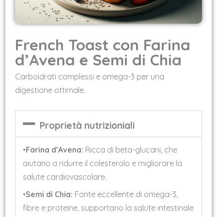
French Toast con Farina
d’Avena e Semi di Chia
Carboidrati complessi e omega-3 per una
digestione ottimale.
Proprietà nutrizioniali
•
Farina d’Avena:
Ricca di beta-glucani, che
aiutano a ridurre il colesterolo e migliorare la
salute cardiovascolare.
•
Semi di Chia:
Fonte eccellente di omega-3,
fibre e proteine, supportano la salute intestinale