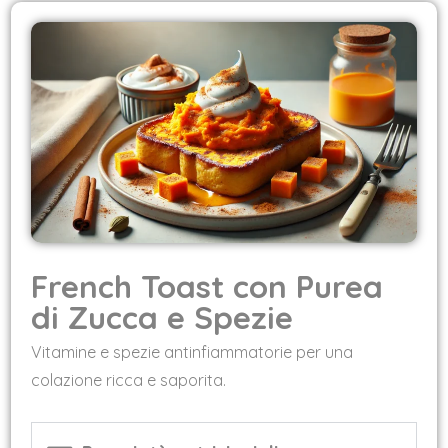
French Toast con Purea
di Zucca e Spezie
Vitamine e spezie antinfiammatorie per una
colazione ricca e saporita.