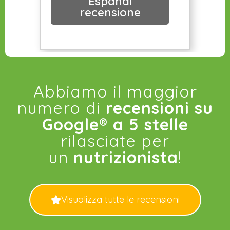
Espandi
gentili è riuscita a
recensione
mettermi a mio agio senza
mai farmi sentire
giudicata.Molti sono i
dottori/nutrizionisti che
possono preparare un
Abbiamo il maggior
piano alimentare ma
numero di
recensioni su
sicuramente la dottoressa
Google® a 5 stelle
Magliocca aggiunge molta
rilasciate per
cura, attenzione e ti
accompagna con
un
nutrizionista
!
costanza passo dopo
passo.
Visualizza tutte le recensioni