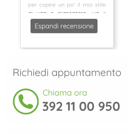
per capire un po' il mio stile
di vita e alimentare. Da lì
grazie al piano alimentare
Espandi recensione
ho iniziato il mio percorso di
ricomposizione corporea.
Posso dire di essere
soddisfatto dei risultati
ottenuti fin ora. Quindi si
questo studio lo consiglio.