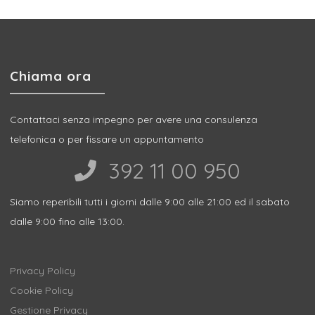
t
e
r
Chiama ora
n
a
Contattaci senza impegno per avere una consulenza
telefonica o per fissare un appuntamento
t
392 11 00 950‬
i
v
Siamo reperibili tutti i giorni dalle 9:00 alle 21:00 ed il sabato
dalle 9:00 fino alle 13:00.
e
:
Privacy Policy
Cookie Policy
Gestione Privacy