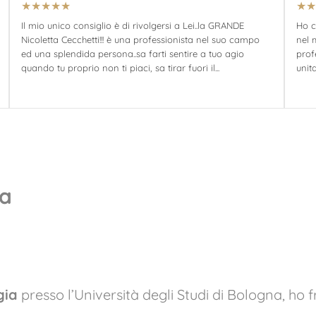
★
★
★
★
★
★
★
Il mio unico consiglio è di rivolgersi a Lei..la GRANDE
Ho c
Nicoletta Cecchetti!!! è una professionista nel suo campo
nel 
ed una splendida persona..sa farti sentire a tuo agio
prof
quando tu proprio non ti piaci, sa tirar fuori il...
unit
ta
gia
presso l’Università degli Studi di Bologna, ho 