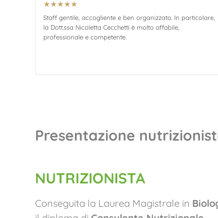
★
★
★
★
★
Staff gentile, accogliente e ben organizzato. In particolare,
la Dott.ssa Nicoletta Cecchetti è molto affabile,
professionale e competente.
Presentazione nutrizionis
NUTRIZIONISTA
Conseguita la Laurea Magistrale in
Biolo
il diploma di
Consulente Nutrizionale
.