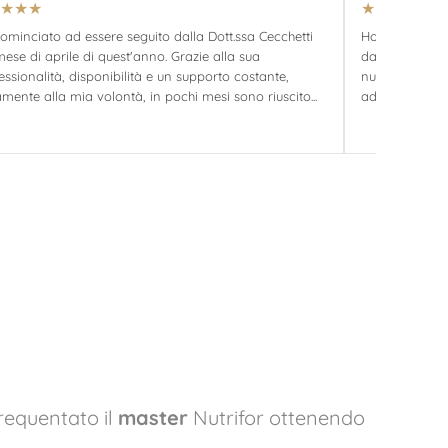
★
★
★
★
★
★
★
★
ominciato ad essere seguito dalla Dott.ssa Cecchetti
Ho fatto un pe
mese di aprile di quest'anno. Grazie alla sua
davvero molto 
essionalità, disponibilità e un supporto costante,
nutrizionale 
amente alla mia volontà, in pochi mesi sono riuscito...
ad utilizzare u
frequentato il
master
Nutrifor ottenendo