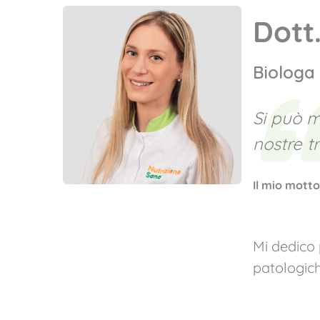
Dott
Biologa 
Si può m
nostre t
Il mio motto
Mi dedico 
patologich