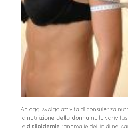
Ad oggi svolgo attività di consulenza nut
la
nutrizione della donna
nelle varie fas
le
dislipidemie
(anomalie dei lipidi nel s