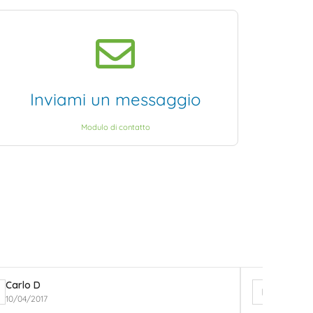
Inviami un messaggio
Modulo di contatto
Carlo D
Elisa Ra
E
10/04/2017
15/04/20