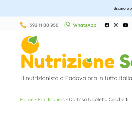
Siamo ape
Salta
392 11 00 950
WhatsApp
Facebook
Instag
Y
al
contenuto
Il nutrizionista a Padova ora in tutta Italia
Home
-
Practitioners
-
Dott.ssa Nicoletta Cecchetti