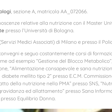
ologi
, sezione A, matricola AA_072066.
cenze relative alla nutrizione con il Master Univer
te
presso l’Università di Bologna.
rvizi Medici Associati) di Milano e presso il Poli
onvegni e seguo costantemente corsi di formazion
ome ad esempio “Gestione del Blocco Metabolico”, 
one, “Alimentazione consapevole e sana nutrizione:
l diabete mellito tipo 2” presso E.C.M. Commissio
patto della nutrizione nella PMA” presso SNS, “Nutr
n gravidanza ed allattamento” presso Sana Informa
” presso Equilibrio Donna.