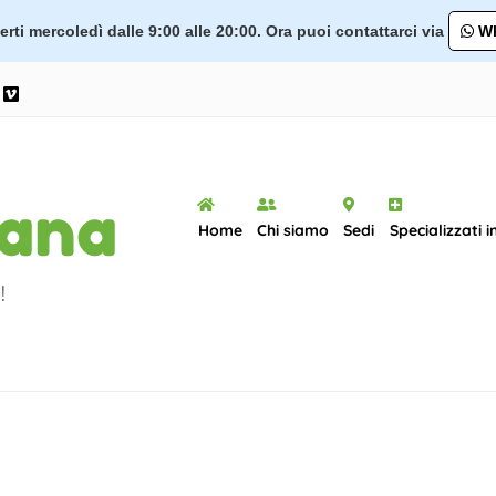
rti mercoledì dalle 9:00 alle 20:00. Ora puoi contattarci via
Wh
ram
ouTube
Vimeo
Home
Chi siamo
Sedi
Specializzati i
!