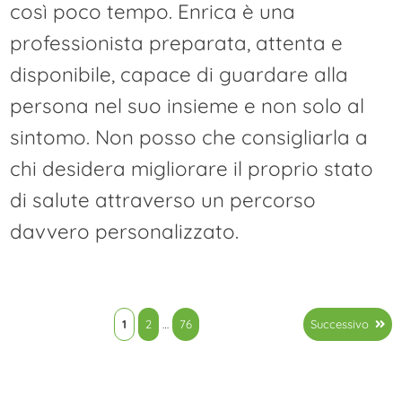
così poco tempo. Enrica è una
professionista preparata, attenta e
disponibile, capace di guardare alla
persona nel suo insieme e non solo al
sintomo. Non posso che consigliarla a
chi desidera migliorare il proprio stato
di salute attraverso un percorso
davvero personalizzato.
Paginazione
1
2
…
76
Successivo
degli
articoli