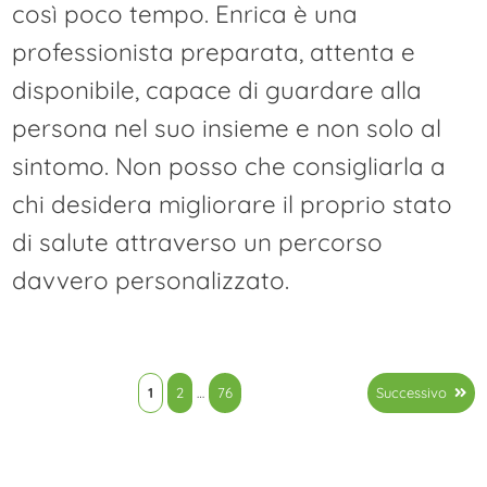
così poco tempo. Enrica è una
professionista preparata, attenta e
disponibile, capace di guardare alla
persona nel suo insieme e non solo al
sintomo. Non posso che consigliarla a
chi desidera migliorare il proprio stato
di salute attraverso un percorso
davvero personalizzato.
Paginazione
1
2
…
76
Successivo
degli
articoli