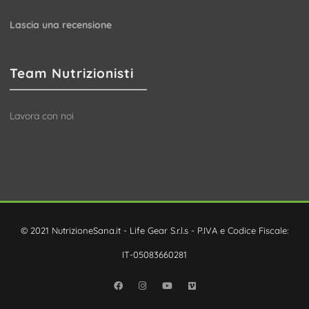
Lascia una recensione
Team Nutrizionisti
Lavora con noi
© 2021 NutrizioneSana.it - Life Gear S.r.l.s - P.IVA e Codice Fiscale:
IT-05083660281
Facebook
Instagram
YouTube
Vimeo