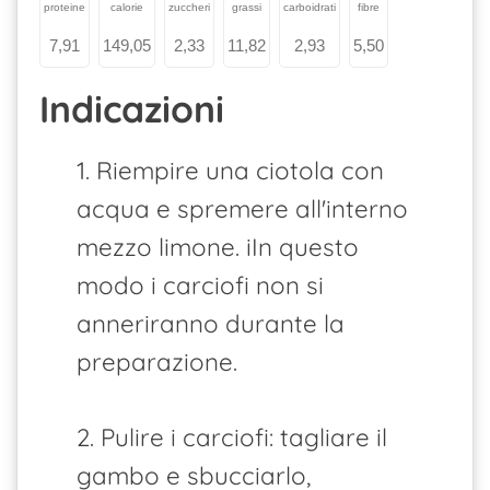
proteine
calorie
zuccheri
grassi
carboidrati
fibre
7,91
149,05
2,33
11,82
2,93
5,50
Indicazioni
1. Riempire una ciotola con
acqua e spremere all'interno
mezzo limone. iIn questo
modo i carciofi non si
anneriranno durante la
preparazione.
2. Pulire i carciofi: tagliare il
gambo e sbucciarlo,