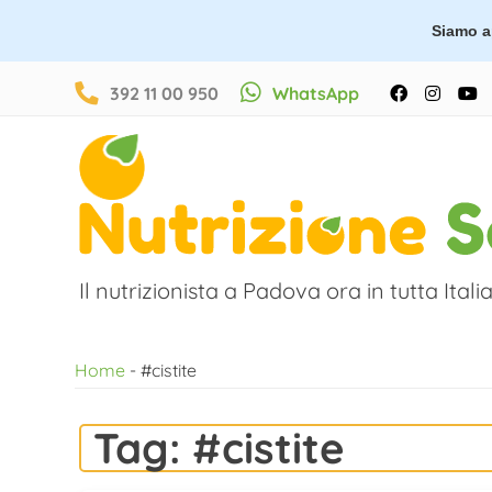
Siamo ap
Salta
392 11 00 950
WhatsApp
Facebook
Instag
Y
al
contenuto
Il nutrizionista a Padova ora in tutta Italia
Home
-
#cistite
Tag:
#cistite