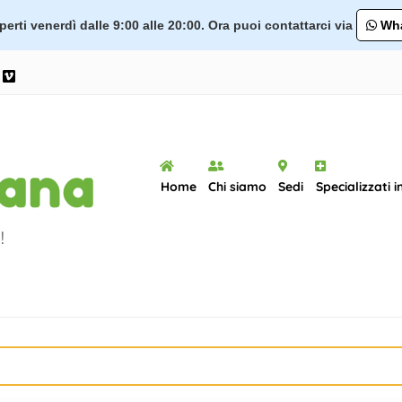
erti venerdì dalle 9:00 alle 20:00. Ora puoi contattarci via
Wha
ram
ouTube
Vimeo
Home
Chi siamo
Sedi
Specializzati i
!