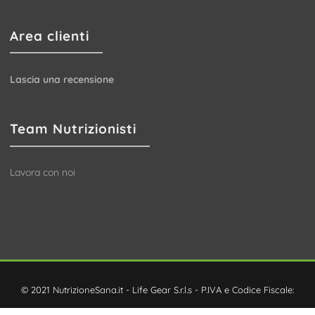
Area clienti
Lascia una recensione
Team Nutrizionisti
Lavora con noi
© 2021 NutrizioneSana.it - Life Gear S.r.l.s - P.IVA e Codice Fiscale:
IT-05083660281