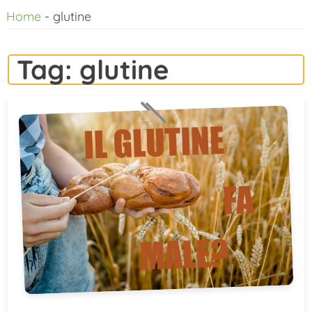
Home
-
glutine
al
contenuto
Tag:
glutine