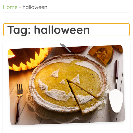
Home
-
halloween
al
contenuto
Tag:
halloween