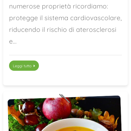
numerose proprietà ricordiamo:
protegge il sistema cardiovascolare,
riducendo il rischio di aterosclerosi
e…
Leggi tutto