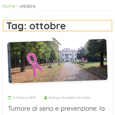
Home
-
ottobre
al
contenuto
Tag:
ottobre
11 Ottobre 2019
Dott.ssa Nicoletta Cecchetti
Tumore al seno e prevenzione: la