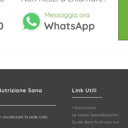
Nutrizione Sana
Link Utili
I Nutrizionisti
Le nostre Specializzazioni
r visualizzare la sede sulla
Quale dieta fa al caso tuo