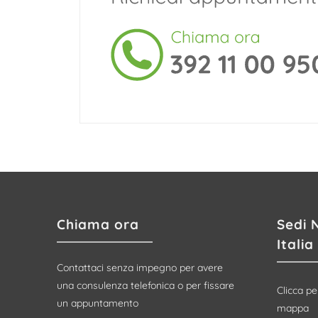
Chiama ora
Sedi 
Italia
Contattaci senza impegno per avere
una consulenza telefonica o per fissare
Clicca pe
un appuntamento
mappa