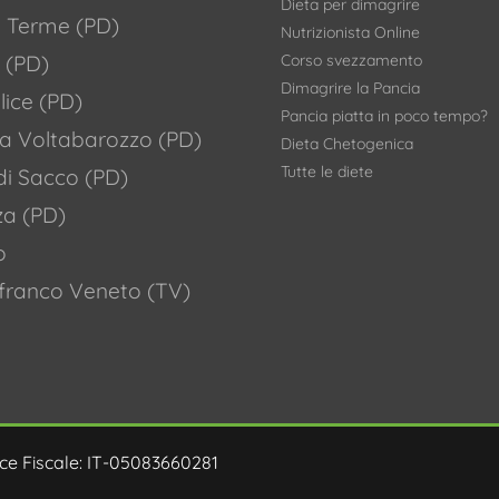
Dieta per dimagrire
 Terme (PD)
Nutrizionista Online
Corso svezzamento
 (PD)
Dimagrire la Pancia
ice (PD)
Pancia piatta in poco tempo?
a Voltabarozzo (PD)
Dieta Chetogenica
Tutte le diete
di Sacco (PD)
za (PD)
o
franco Veneto (TV)
odice Fiscale: IT-05083660281