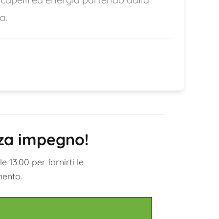
a.
nza impegno!
e 13:00 per fornirti le
mento.