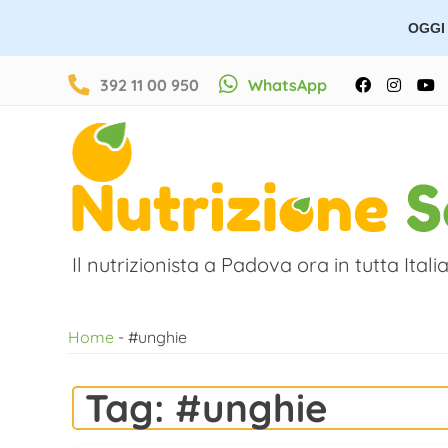
OGGI 
Salta
392 11 00 950
WhatsApp
Facebook
Instag
Y
al
contenuto
Il nutrizionista a Padova ora in tutta Italia
Home
-
#unghie
Tag:
#unghie