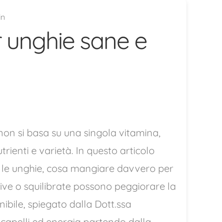
in
 unghie sane e
non si basa su una singola vitamina,
rienti e varietà. In questo articolo
e le unghie, cosa mangiare davvero per
tive o squilibrate possono peggiorare la
ibile, spiegato dalla Dott.ssa
 capelli ed energia partendo dalla