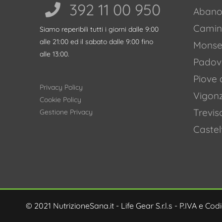
392 11 00 950‬
Abano
Camin
Siamo reperibili tutti i giorni dalle 9:00
alle 21:00 ed il sabato dalle 9:00 fino
Monsel
alle 13:00.
Padov
Piove 
Privacy Policy
Vigon
Cookie Policy
Trevis
Gestione Privacy
Castel
© 2021 NutrizioneSana.it - Life Gear S.r.l.s - P.IVA e C