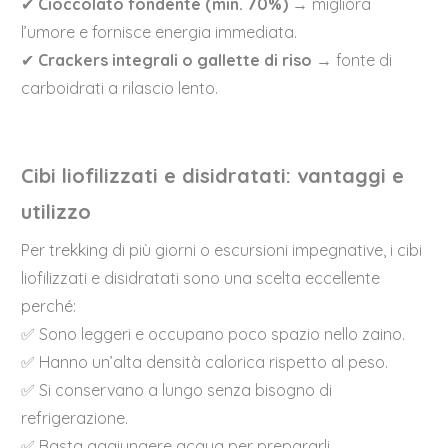
✔
Cioccolato fondente (min. 70%)
→ migliora
l’umore e fornisce energia immediata.
✔
Crackers integrali o gallette di riso
→ fonte di
carboidrati a rilascio lento.
Cibi liofilizzati e disidratati: vantaggi e
utilizzo
Per trekking di più giorni o escursioni impegnative, i cibi
liofilizzati e disidratati sono una scelta eccellente
perché:
✅ Sono leggeri e occupano poco spazio nello zaino.
✅ Hanno un’alta densità calorica rispetto al peso.
✅ Si conservano a lungo senza bisogno di
refrigerazione.
✅ Basta aggiungere acqua per prepararli