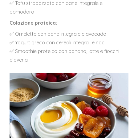
✅ Tofu strapazzato con pane integrale e
pomodoro
Colazione proteica:
✅ Omelette con pane integrale e avocado
✅ Yogurt greco con cereali integrali e noci
✅ Smoothie proteico con banana, latte e fiocchi
d’avena