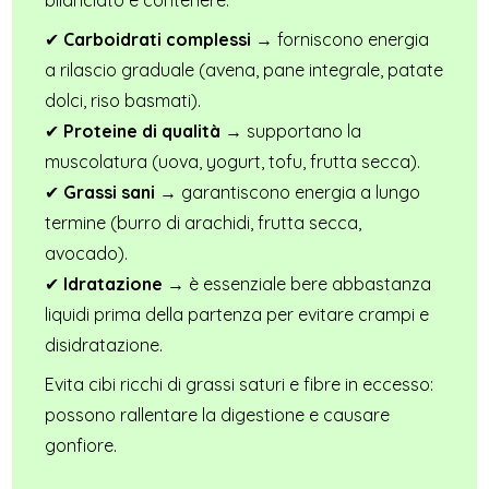
bilanciato e contenere:
✔
Carboidrati complessi
→ forniscono energia
a rilascio graduale (avena, pane integrale, patate
dolci, riso basmati).
✔
Proteine di qualità
→ supportano la
muscolatura (uova, yogurt, tofu, frutta secca).
✔
Grassi sani
→ garantiscono energia a lungo
termine (burro di arachidi, frutta secca,
avocado).
✔
Idratazione
→ è essenziale bere abbastanza
liquidi prima della partenza per evitare crampi e
disidratazione.
Evita cibi ricchi di grassi saturi e fibre in eccesso:
possono rallentare la digestione e causare
gonfiore.