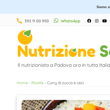
Siamo ap
Salta
392 11 00 950
WhatsApp
Facebook
Instag
Y
al
contenuto
Il nutrizionista a Padova ora in tutta Italia
Home
-
Ricette
-
Curry di zucca e ceci