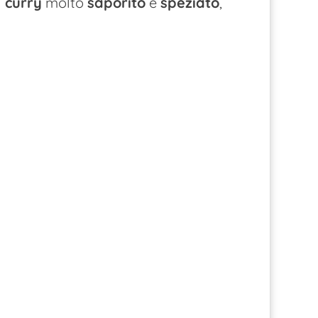
n
curry
molto
saporito
e
speziato
,