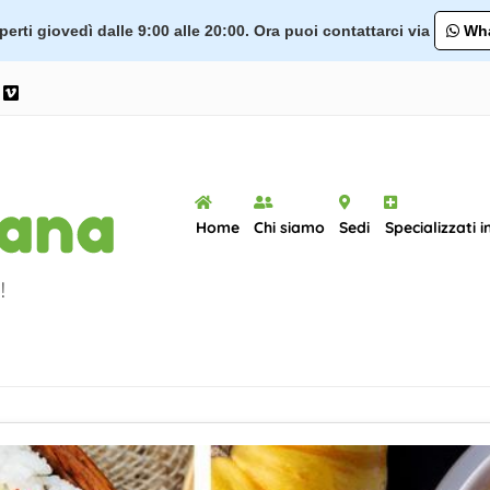
erti giovedì dalle 9:00 alle 20:00. Ora puoi contattarci via
Wha
ram
ouTube
Vimeo
Home
Chi siamo
Sedi
Specializzati i
!