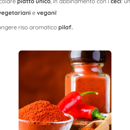
icolare
piatto
unico
, in abbinamento con i
ceci
: u
vegetariani
e
vegani
!
iungere riso aromatico
pilaf.