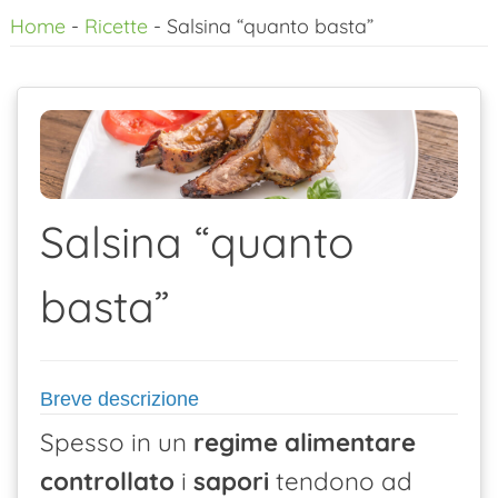
Home
-
Ricette
-
Salsina “quanto basta”
al
contenuto
Salsina “quanto
basta”
Breve descrizione
Spesso in un
regime
alimentare
controllato
i
sapori
tendono ad