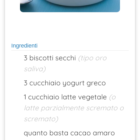
Ingredienti
3 biscotti secchi
(tipo oro
saliva)
3 cucchiaio yogurt greco
1 cucchiaio latte vegetale
(o
latte parzialmente scremato o
scremato)
quanto basta cacao amaro