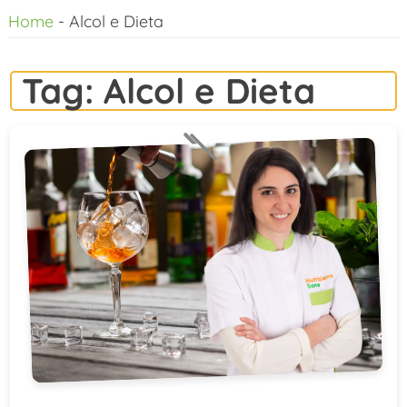
Home
-
Alcol e Dieta
al
contenuto
Tag:
Alcol e Dieta