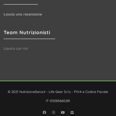
Lascia una recensione
Team Nutrizionisti
Lavora con noi
© 2021 NutrizioneSana.it - Life Gear S.r.l.s - P.IVA e Codice Fiscale:
IT-05083660281
Facebook
Instagram
YouTube
Vimeo