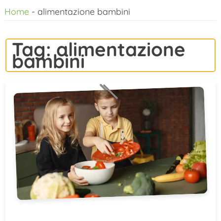
Home
-
alimentazione bambini
al
contenuto
Tag:
alimentazione
bambini