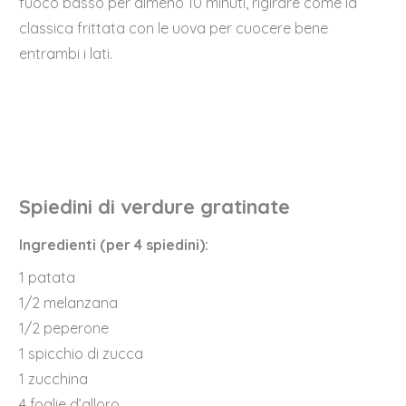
fuoco basso per almeno 10 minuti, rigirare come la
classica frittata con le uova per cuocere bene
entrambi i lati.
Spiedini di verdure gratinate
Ingredienti (per 4 spiedini):
1 patata
1/2 melanzana
1/2 peperone
1 spicchio di zucca
1 zucchina
4 foglie d’alloro