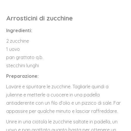
Arrosticini di zucchine
Ingredienti:
2 zucchine
1 uovo
pan grattato q.b.
stecchini lunghi
Preparazione:
Lavare e spuntare le zucchine. Tagliarle quindi a
julienne e metterle a cuocere in una padella
antiaderente con un filo d’olio e un pizzico di sale. Far
appassire per qualche minuto e lasciar raffreddare.
Unire in una ciotola le zucchine saltate in padella, un
uovo e pan grattato quanto basta per ottenere un