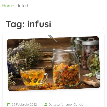
Home
-
infusi
al
contenuto
Tag:
infusi
25 Febbraio 2022
Dott.ssa Anjumol Cancian