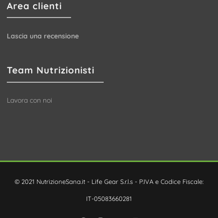
Area clienti
Lascia una recensione
Team Nutrizionisti
Lavora con noi
© 2021 NutrizioneSana.it - Life Gear S.r.l.s - P.IVA e Codice Fiscale:
IT-05083660281