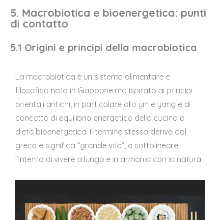
5. Macrobiotica e bioenergetica: punti
di contatto
5.1 Origini e principi della macrobiotica
La macrobiotica è un sistema alimentare e
filosofico nato in Giappone ma ispirato ai principi
orientali antichi, in particolare allo yin e yang e al
concetto di equilibrio energetico della cucina e
dieta bioenergetica. Il termine stesso deriva dal
greco e significa “grande vita”, a sottolineare
l’intento di vivere a lungo e in armonia con la natura.