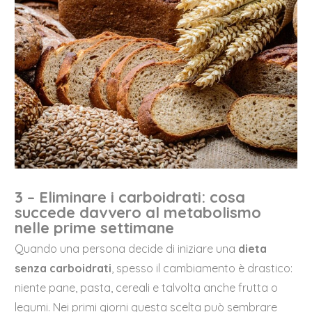
3 – Eliminare i carboidrati: cosa
succede davvero al metabolismo
nelle prime settimane
Quando una persona decide di iniziare una
dieta
senza carboidrati
, spesso il cambiamento è drastico:
niente pane, pasta, cereali e talvolta anche frutta o
legumi. Nei primi giorni questa scelta può sembrare