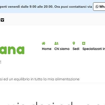
erti venerdì dalle 9:00 alle 20:00. Ora puoi contattarci via
Wha
ram
ouTube
Vimeo
Home
Chi siamo
Sedi
Specializzati i
!
 ed un equilibrio in tutta la mia alimentazione