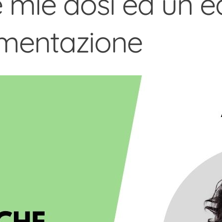
mie dosi ed un equ
limentazione