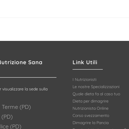
Nutrizione Sana
Link Utili
I Nutrizionisti
Le nostre Specializzazioni
r visualizzare la sede sulla
Quale dieta fa al caso tuo
Dieta per dimagrire
 Terme (PD)
Nutrizionista Online
Corso svezzamento
 (PD)
Dimagrire la Pancia
ice (PD)