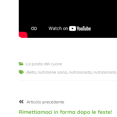
La posta del cuore
dieta
,
nutrizione sana
,
nutrizionista
,
nutrizionist
Articolo
Articolo precedente
Navigazione
precedente:
Rimettiamoci in forma dopo le feste!