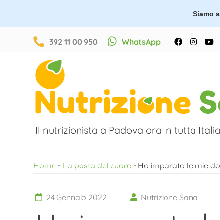
Siamo ap
Salta
392 11 00 950
WhatsApp
Facebook
Instag
Y
al
contenuto
Il nutrizionista a Padova ora in tutta Italia
Home
-
La posta del cuore
-
Ho imparato le mie dosi
24 Gennaio 2022
Nutrizione Sana