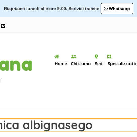
Riapriamo lunedì alle ore 9:00. Scrivici tramite
Whatsapp
ram
ouTube
Vimeo
Home
Chi siamo
Sedi
Specializzati i
!
nica albignasego