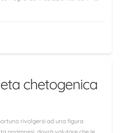
dieta chetogenica
ortuno rivolgersi ad una figura
enta anamnesi, dovrà valutare che le