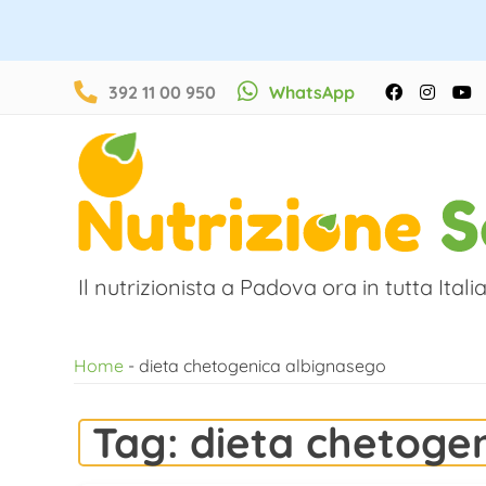
Salta
392 11 00 950
WhatsApp
Facebook
Instag
Y
al
contenuto
Il nutrizionista a Padova ora in tutta Italia
Home
-
dieta chetogenica albignasego
Tag:
dieta chetoge