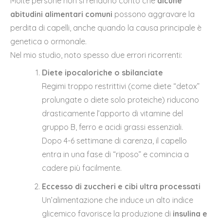
Molte persone non si rendono conto che
alcune
abitudini alimentari comuni
possono aggravare la
perdita di capelli, anche quando la causa principale è
genetica o ormonale.
Nel mio studio, noto spesso due errori ricorrenti:
Diete ipocaloriche o sbilanciate
Regimi troppo restrittivi (come diete “detox”
prolungate o diete solo proteiche) riducono
drasticamente l’apporto di vitamine del
gruppo B, ferro e acidi grassi essenziali.
Dopo 4-6 settimane di carenza, il capello
entra in una fase di “riposo” e comincia a
cadere più facilmente.
Eccesso di zuccheri e cibi ultra processati
Un’alimentazione che induce un alto indice
glicemico favorisce la produzione di
insulina e