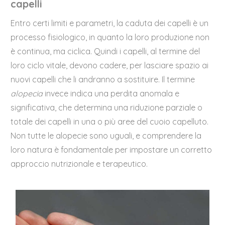
capelli
Entro certi limiti e parametri, la caduta dei capelli è un
processo fisiologico, in quanto la loro produzione non
è continua, ma ciclica. Quindi i capelli, al termine del
loro ciclo vitale, devono cadere, per lasciare spazio ai
nuovi capelli che li andranno a sostituire. Il termine
alopecia
invece indica una perdita anomala e
significativa, che determina una riduzione parziale o
totale dei capelli in una o più aree del cuoio capelluto.
Non tutte le alopecie sono uguali, e comprendere la
loro natura è fondamentale per impostare un corretto
approccio nutrizionale e terapeutico.