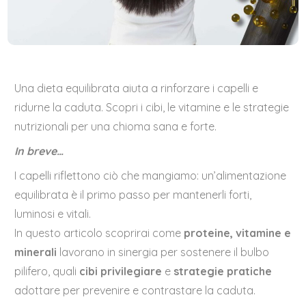
Una dieta equilibrata aiuta a rinforzare i capelli e
ridurne la caduta. Scopri i cibi, le vitamine e le strategie
nutrizionali per una chioma sana e forte.
In breve…
I capelli riflettono ciò che mangiamo: un’alimentazione
equilibrata è il primo passo per mantenerli forti,
luminosi e vitali.
In questo articolo scoprirai come
proteine, vitamine e
minerali
lavorano in sinergia per sostenere il bulbo
pilifero, quali
cibi privilegiare
e
strategie pratiche
adottare per prevenire e contrastare la caduta.