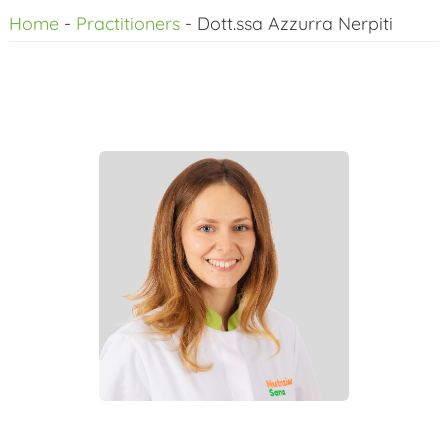
Home
-
Practitioners
-
Dott.ssa Azzurra Nerpiti
al
contenuto