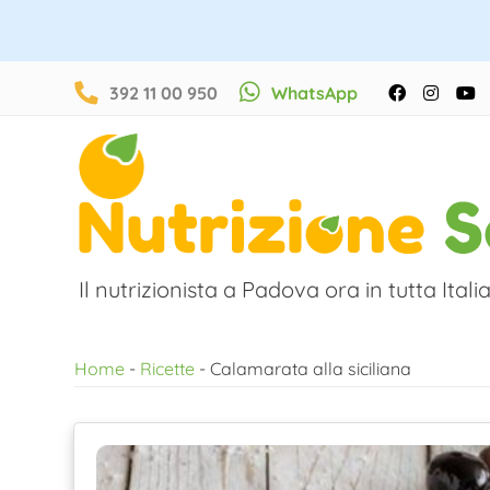
Salta
392 11 00 950
WhatsApp
Facebook
Instag
Y
al
contenuto
Il nutrizionista a Padova ora in tutta Italia
Home
-
Ricette
-
Calamarata alla siciliana