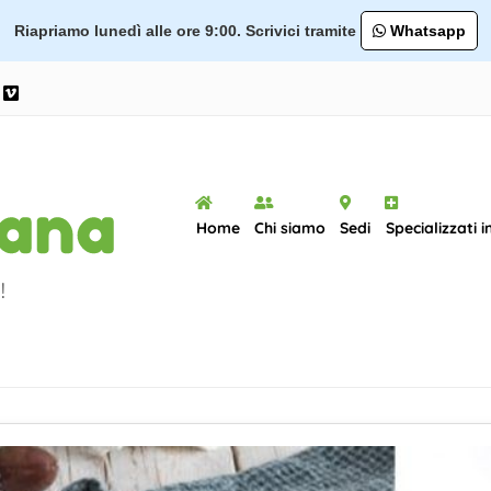
Riapriamo lunedì alle ore 9:00. Scrivici tramite
Whatsapp
ram
ouTube
Vimeo
Home
Chi siamo
Sedi
Specializzati i
!