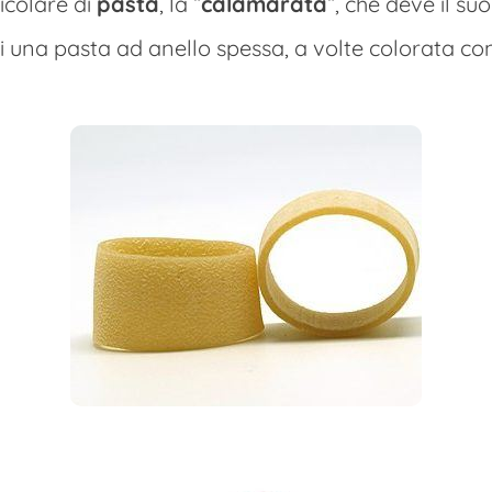
ticolare di
pasta
, la “
calamarata
“, che deve il s
i una pasta ad anello spessa, a volte colorata con 