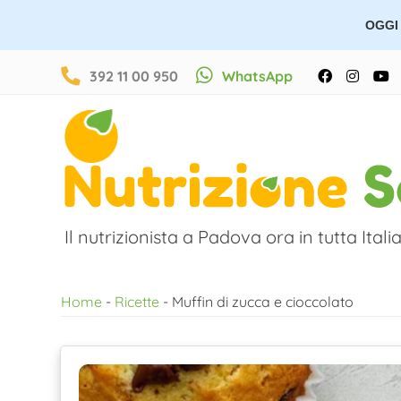
OGGI 
Salta
392 11 00 950
WhatsApp
Facebook
Instag
Y
al
contenuto
Il nutrizionista a Padova ora in tutta Italia
Home
-
Ricette
-
Muffin di zucca e cioccolato