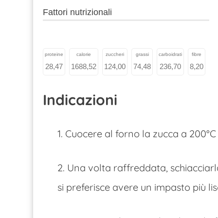
Fattori nutrizionali
proteine
calorie
zuccheri
grassi
carboidrati
fibre
28,47
1688,52
124,00
74,48
236,70
8,20
Indicazioni
1. Cuocere al forno la zucca a 200°C
2. Una volta raffreddata, schiacciar
si preferisce avere un impasto più l