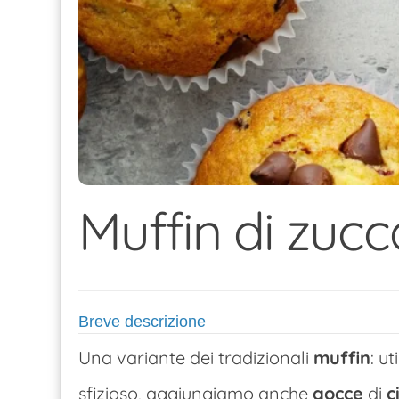
Muffin di zucc
Breve descrizione
Una variante dei tradizionali
muffin
: u
sfizioso, aggiungiamo anche
gocce
di
c