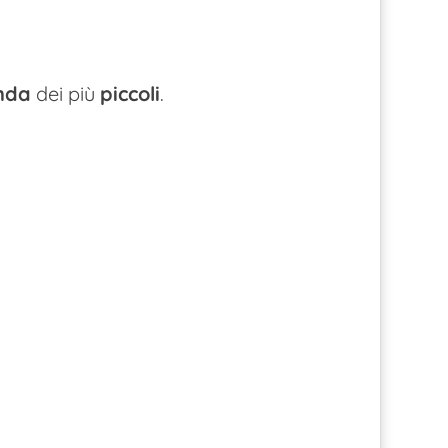
nda
dei più
piccoli
.