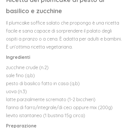
basilico e zucchine
Il plumcake soffice salato che propongo è una ricetta
facile e sana capace di sorprendere il palato degli
ospiti a pranzo o a cena. È adatta per adulti e bambini.
È un’ottima ricetta vegetariana.
Ingredienti
zucchine crude (n.2)
sale fino (q.b)
pesto di basilico fatto in casa (q.b)
uova (n.3)
latte parzialmente scremato (1-2 bicchieri)
farina di farro/integrale/di ceci oppure mix (200g)
lievito istantaneo (1 bustina 15g circa)
Preparazione