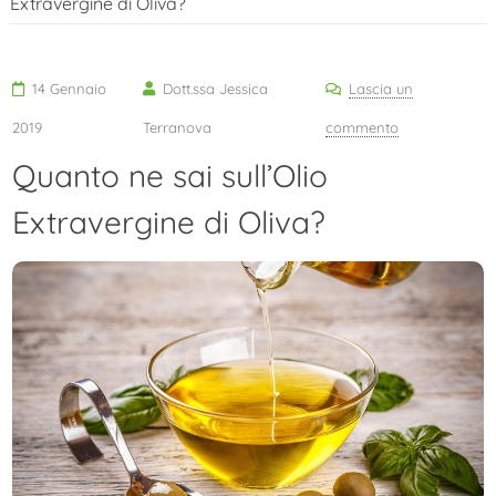
Extravergine di Oliva?
contenuto
14 Gennaio
Dott.ssa Jessica
Lascia un
su
2019
Terranova
commento
Quanto ne sai sull’Olio
Quanto
ne
Extravergine di Oliva?
sai
sull’Olio
Extravergine
di
Oliva?