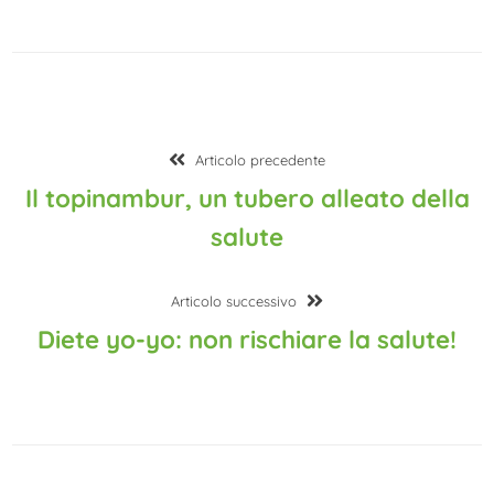
Navigazione
Articolo
Articolo precedente
articoli
precedente:
Il topinambur, un tubero alleato della
salute
Articolo
Articolo successivo
successivo:
Diete yo-yo: non rischiare la salute!