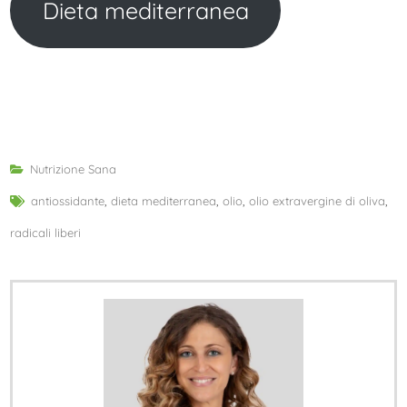
Dieta mediterranea
Nutrizione Sana
antiossidante
,
dieta mediterranea
,
olio
,
olio extravergine di oliva
,
radicali liberi