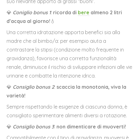
suo rilevante apporto di grassi “buoni”.
💎
Coniglio bonus 1
:
ricorda di
bere
almeno 2 litri
d’acqua al giorno!
💧
Una corretta idratazione apporta benefici sia alla
madre che al bimbo/a: per esempio aiuta a
contrastare la stipsi (condizione molto frequente in
gravidanza), favorisce una corretta funzionalità
renale, diminuisce il rischio di sviluppare infezioni alle vie
urinarie e combatte la ritenzione idrica.
💎
Consiglio bonus 2
:
scaccia la monotonia, viva la
varietà!
Sempre rispettando le esigenze di ciascuna donna, è
consigliato sperimentare alimenti diversi a rotazione.
💎
Consiglio bonus 3
:
non dimenticare di muoverti!
Compatibilmente con il tipo di gravidanza, muoversi è