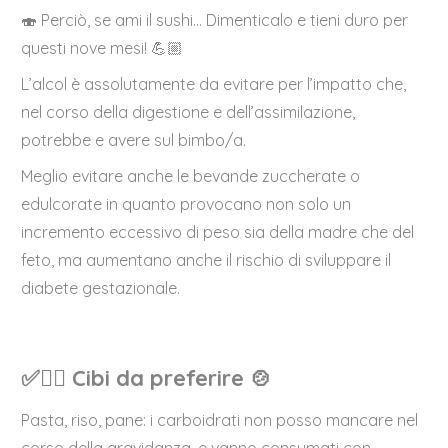
🍣 Perciò, se ami il sushi… Dimenticalo e tieni duro per
questi nove mesi! 💪🏼
L’alcol è assolutamente da evitare per l’impatto che,
nel corso della digestione e dell’assimilazione,
potrebbe e avere sul bimbo/a.
Meglio evitare anche le bevande zuccherate o
edulcorate in quanto provocano non solo un
incremento eccessivo di peso sia della madre che del
feto, ma aumentano anche il rischio di sviluppare il
diabete gestazionale.
✅👍🏼 Cibi da preferire 🍲
Pasta, riso, pane: i carboidrati non posso mancare nel
corso della gravidanza, e vanno consumati con