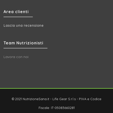
Area clienti
Lascia una recensione
Team Nutrizionisti
Lavora con noi
© 2021 NutrizioneSana.it - Life Gear S.r.l.s - P.IVA e Codice
Fiscale: IT-05083660281