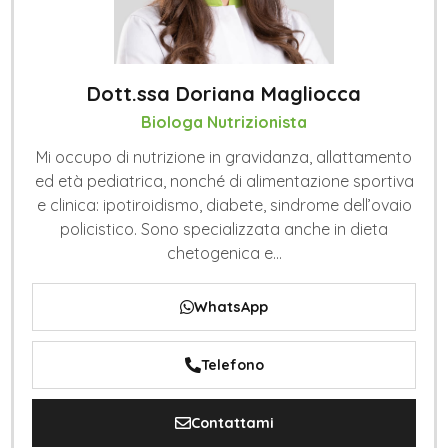
Dott.ssa Doriana Magliocca
Biologa Nutrizionista
Mi occupo di nutrizione in gravidanza, allattamento
ed età pediatrica, nonché di alimentazione sportiva
e clinica: ipotiroidismo, diabete, sindrome dell’ovaio
policistico. Sono specializzata anche in dieta
chetogenica e...
WhatsApp
Telefono
Contattami