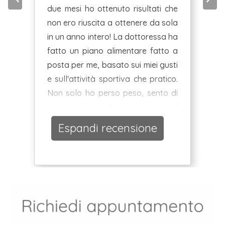
due mesi ho ottenuto risultati che
non ero riuscita a ottenere da sola
in un anno intero! La dottoressa ha
fatto un piano alimentare fatto a
posta per me, basato sui miei gusti
e sull'attività sportiva che pratico.
Non solo ho perso peso, sento di
avere anche molte più energie nel
corso della giornata e le mie
Espandi recensione
prestazioni fisiche durante gli
allenamenti sono decisamente
migliorate!La dottoressa Nicoletta
si è sempre resa disponibile a
chiarire ogni mio dubbio e mi sono
sentita per questo davvero
seguita e accompagnata in questo