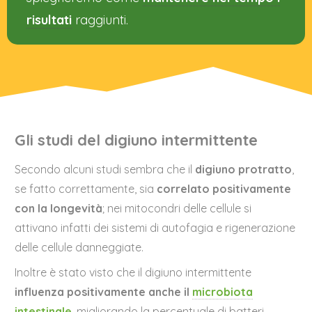
risultati
raggiunti.
Gli studi del digiuno intermittente
Secondo alcuni studi sembra che il
digiuno protratto
,
se fatto correttamente, sia
correlato positivamente
con la longevità
; nei mitocondri delle cellule si
attivano infatti dei sistemi di autofagia e rigenerazione
delle cellule danneggiate.
Inoltre è stato visto che il digiuno intermittente
influenza positivamente anche il
microbiota
intestinale
, migliorando la percentuale di batteri