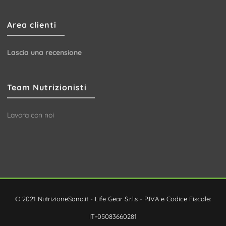
Area clienti
Lascia una recensione
Team Nutrizionisti
Lavora con noi
© 2021 NutrizioneSana.it - Life Gear S.r.l.s - P.IVA e Codice Fiscale:
IT-05083660281