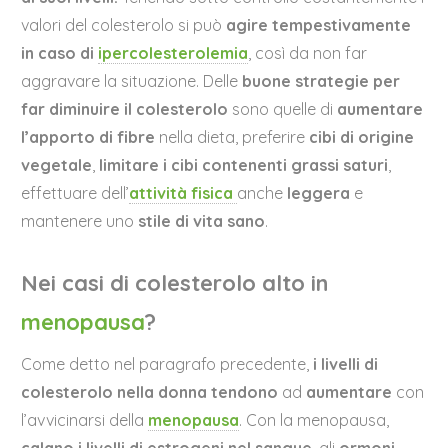
valori del colesterolo si può
agire tempestivamente
in caso di
ipercolesterolemia
, così da non far
aggravare la situazione. Delle
buone strategie per
far diminuire il colesterolo
sono quelle di
aumentare
l’apporto
di fibre
nella dieta, preferire
cibi di origine
vegetale
,
limitare
i cibi contenenti grassi saturi
,
effettuare dell’
attività fisica
anche
leggera
e
mantenere uno
stile di vita sano
.
Nei casi di colesterolo alto in
menopausa
?
Come detto nel paragrafo precedente,
i livelli di
colesterolo nella donna
tendono
ad
aumentare
con
l’avvicinarsi della
menopausa
. Con la menopausa,
calano i livelli di estrogeni nel sangue
, gli
ormoni