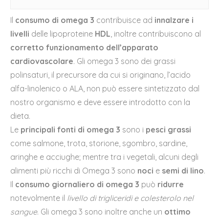
Il
consumo di omega 3
contribuisce ad
innalzare i
livelli
delle lipoproteine
HDL
, inoltre contribuiscono al
corretto
funzionamento dell’apparato
cardiovascolare
. Gli omega 3 sono dei grassi
polinsaturi, il precursore da cui si originano, l’acido
alfa-linolenico o ALA, non può essere sintetizzato dal
nostro organismo e deve essere introdotto con la
dieta.
Le
principali fonti di omega 3
sono i
pesci grassi
come salmone, trota, storione, sgombro, sardine,
aringhe e acciughe; mentre tra i vegetali, alcuni degli
alimenti più ricchi di Omega 3 sono
noci
e
semi di lino
.
Il
consumo giornaliero di omega 3
può
ridurre
notevolmente il
livello di trigliceridi e colesterolo nel
sangue
. Gli omega 3 sono inoltre anche un
ottimo