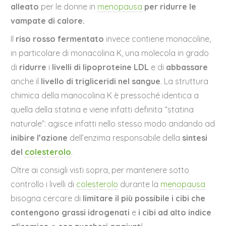
alleato
per le donne in
menopausa
per ridurre le
vampate di calore.
Il
riso rosso fermentato
invece contiene monacoline,
in particolare di monacolina K, una molecola in grado
di
ridurre
i
livelli di lipoproteine LDL
e di
abbassare
anche il
livello di trigliceridi nel sangue
. La struttura
chimica della manocolina K è pressoché identica a
quella della statina e viene infatti definita “statina
naturale”: agisce infatti nello stesso modo andando ad
inibire l’azione
dell’enzima responsabile della
sintesi
del
colesterolo
.
Oltre ai consigli visti sopra, per mantenere sotto
controllo i livelli di
colesterolo
durante la
menopausa
bisogna cercare di
limitare il più possibile i cibi che
contengono grassi idrogenati
e
i cibi ad alto indice