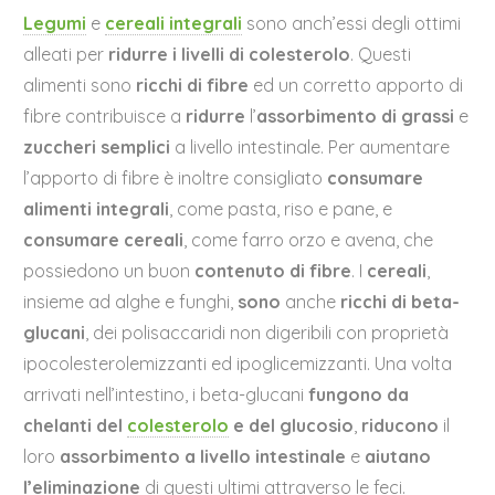
Legumi
e
cereali integrali
sono anch’essi degli ottimi
alleati per
ridurre i livelli di colesterolo
. Questi
alimenti sono
ricchi di fibre
ed un corretto apporto di
fibre contribuisce a
ridurre
l’
assorbimento di grassi
e
zuccheri semplici
a livello intestinale. Per aumentare
l’apporto di fibre è inoltre consigliato
consumare
alimenti integrali
, come pasta, riso e pane, e
consumare cereali
, come farro orzo e avena, che
possiedono un buon
contenuto di fibre
. I
cereali
,
insieme ad alghe e funghi,
sono
anche
ricchi di beta-
glucani
, dei polisaccaridi non digeribili con proprietà
ipocolesterolemizzanti ed ipoglicemizzanti. Una volta
arrivati nell’intestino, i beta-glucani
fungono da
chelanti del
colesterolo
e del glucosio
,
riducono
il
loro
assorbimento
a livello intestinale
e
aiutano
l’eliminazione
di questi ultimi attraverso le feci.