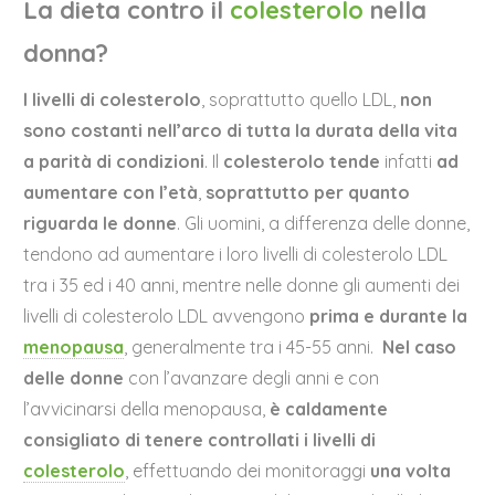
La dieta contro il
colesterolo
nella
donna?
I livelli di colesterolo
, soprattutto quello LDL,
non
sono costanti
nell’arco di tutta la durata della vita
a parità di condizioni
. Il
colesterolo
tende
infatti
ad
aumentare con l’età
,
soprattutto per quanto
riguarda le donne
. Gli uomini, a differenza delle donne,
tendono ad aumentare i loro livelli di colesterolo LDL
tra i 35 ed i 40 anni, mentre nelle donne gli aumenti dei
livelli di colesterolo LDL avvengono
prima e durante la
menopausa
, generalmente tra i 45-55 anni.
Nel caso
delle donne
con l’avanzare degli anni e con
l’avvicinarsi della menopausa,
è caldamente
consigliato di tenere controllati i livelli di
colesterolo
, effettuando dei monitoraggi
una volta