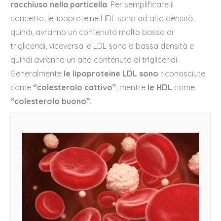
racchiuso nella particella
. Per semplificare il
concetto, le lipoproteine HDL sono ad alta densità,
quindi, avranno un contenuto molto basso di
trigliceridi, viceversa le LDL sono a bassa densità e
quindi avranno un alto contenuto di trigliceridi.
Generalmente
le lipoproteine LDL
sono
riconosciute
come
“colesterolo cattivo”
, mentre
le HDL
come
“colesterolo buono”
.