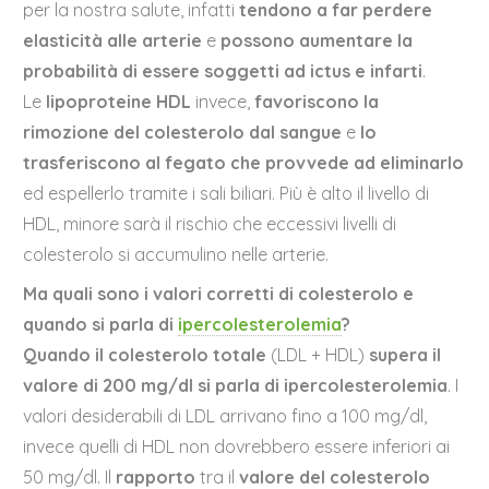
per la nostra salute, infatti
tendono a far perdere
elasticità alle arterie
e
possono aumentare la
probabilità di essere soggetti ad ictus e infarti
.
Le
lipoproteine HDL
invece,
favoriscono la
rimozione del colesterolo dal sangue
e
lo
trasferiscono al fegato
che
provvede ad eliminarlo
ed espellerlo tramite i sali biliari. Più è alto il livello di
HDL, minore sarà il rischio che eccessivi livelli di
colesterolo si accumulino nelle arterie.
Ma quali sono i valori corretti di colesterolo e
quando si parla di
ipercolesterolemia
?
Quando il colesterolo totale
(LDL + HDL)
supera il
valore di 200 mg/dl si parla di ipercolesterolemia
. I
valori desiderabili di LDL arrivano fino a 100 mg/dl,
invece quelli di HDL non dovrebbero essere inferiori ai
50 mg/dl. Il
rapporto
tra il
valore del colesterolo